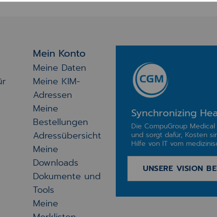
Mein Konto
Meine Daten
ür
Meine KIM-
Adressen
Meine
Synchronizing Hea
Bestellungen
Die CompuGroup Medical 
Adressübersicht
und sorgt dafür, Kosten si
Hilfe von IT vom medizinisc
Meine
Downloads
UNSERE VISION BE
Dokumente und
Tools
Meine