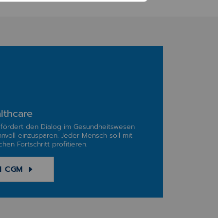
lthcare
fördert den Dialog im Gesundheitswesen
nnvoll einzusparen. Jeder Mensch soll mit
hen Fortschritt profitieren.
I CGM