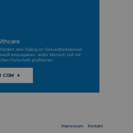
lthcare
fördert den Dialog im Gesundheitswesen
nnvoll einzusparen. Jeder Mensch soll mit
hen Fortschritt profitieren.
I CGM
Impressum
Kontakt