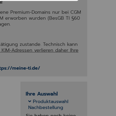
!
ndene Premium-Domains nur bei CGM
GM erworben wurden (BesGB TI §60
agen.
ätigung zustande. Technisch kann
KIM-Adressen verlieren daher Ihre
tps://meine-ti.de/
Ihre Auswahl
Produktauswahl
Nachbestellung
Sie haben noch keine