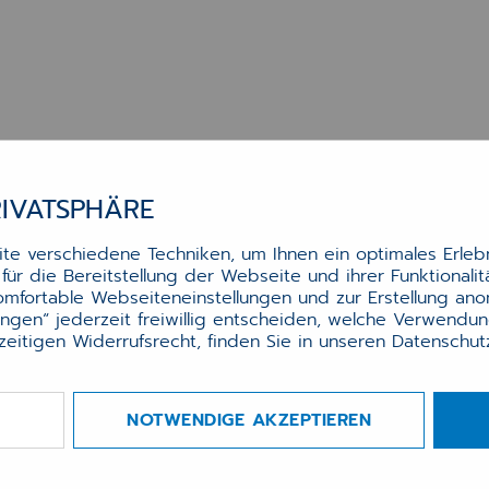
RIVATSPHÄRE
e verschiedene Techniken, um Ihnen ein optimales Erlebn
ür die Bereitstellung der Webseite und ihrer Funktionali
komfortable Webseiteneinstellungen und zur Erstellung an
Produktauswahl Nachbestellung
lungen“ jederzeit freiwillig entscheiden, welche Verwendu
zeitigen Widerrufsrecht, finden Sie in unseren
Datenschu
Produktauswahl Nachbestellung: Unsere Auswahl 
NOTWENDIGE AKZEPTIEREN