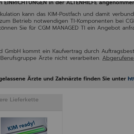
on EINRICHTUNGEN in der ALTENHILFE angenommen
lkulation kann das KIM-Postfach und damit verbu
 zum Betrieb notwendigen TI-Komponenten bei C
önnen Sie für CGM MANAGED TI ein Angebot anfr
nd GmbH kommt ein Kaufvertrag durch Auftragsbest
Berufsgruppe Ärzte nicht verarbeiten.
Abgerufene 
elassene Ärzte und Zahnärzte finden Sie unter
ht
ere Lieferkette