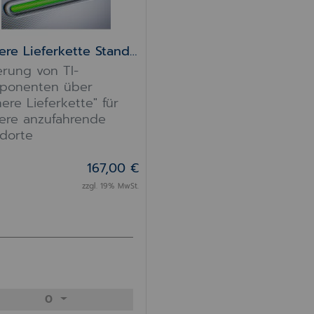
Sichere Lieferkette Standort Konnektor
erung von TI-
ponenten über
here Lieferkette" für
ere anzufahrende
dorte
167,00 €
zzgl. 19% MwSt.
0