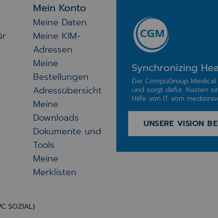
Mein Konto
Meine Daten
ür
Meine KIM-
Adressen
Meine
Synchronizing Hea
Bestellungen
Die CompuGroup Medical 
Adressübersicht
und sorgt dafür, Kosten si
Hilfe von IT vom medizinisc
Meine
Downloads
UNSERE VISION BE
Dokumente und
Tools
Meine
Merklisten
PC SOZIAL)